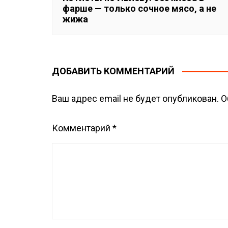
с
фарше — только сочное мясо, а не
жижа
я
м
ДОБАВИТЬ КОММЕНТАРИЙ
Ваш адрес email не будет опубликован.
О
Комментарий
*