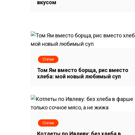
вкусом
а
ц
и
я
п
Статьи
о
Том Ям вместо борща, рис вместо
хлеба: мой новый любимый суп
з
а
п
и
Статьи
Котлеты по Ивлеву: без хлеба в