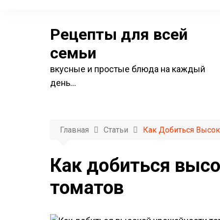
П
е
Рецепты для всей
р
е
семьи
й
вкусные и простые блюда на каждый
т
день…
и
к
с
о
Главная
Статьи
Как Добиться Высок
д
е
Как добиться выс
р
томатов
ж
и
м