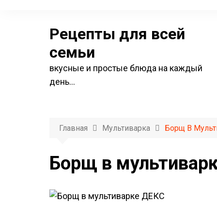
П
е
Рецепты для всей
р
е
семьи
й
вкусные и простые блюда на каждый
т
день…
и
к
с
о
Главная
Мультиварка
Борщ В Мульт
д
е
Борщ в мультивар
р
ж
и
м