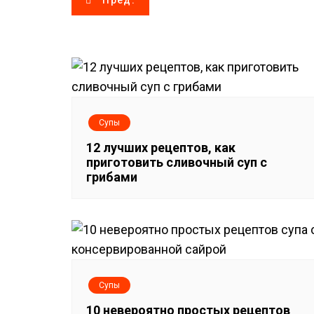
Пред.
а
в
и
г
Супы
а
12 лучших рецептов, как
приготовить сливочный суп с
ц
грибами
и
я
п
Супы
о
10 невероятно простых рецептов