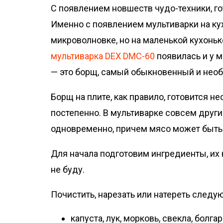
о
С появлением новшеств чудо-техники, го
м
Именно с появлением мультиварки на кух
у
микроволновке, но на маленькой кухоньк
мультиварка DEX DMC-60
появилась и у м
— это борщ, самый обыкновенный и нео
Борщ на плите, как правило, готовится 
постепенно. В мультиварке совсем друг
одновременно, причем мясо может быт
Для начала подготовим ингредиенты, их
не буду.
Почистить, нарезать или натереть след
капуста, лук, морковь, свекла, болг