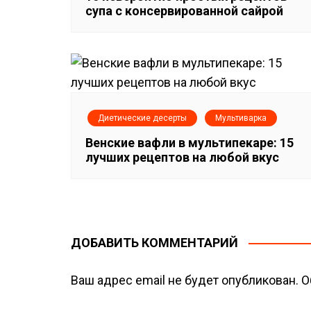
з
супа с консервированной сайрой
а
п
и
Диетические десерты
Мультиварка
с
Венские вафли в мультипекаре: 15
лучших рецептов на любой вкус
я
м
ДОБАВИТЬ КОММЕНТАРИЙ
Ваш адрес email не будет опубликован.
О