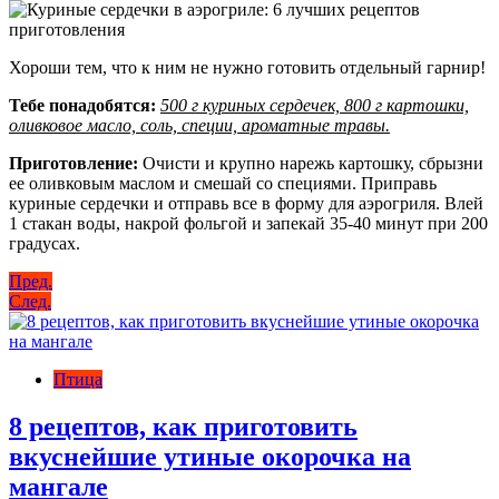
Хороши тем, что к ним не нужно готовить отдельный гарнир!
Тебе понадобятся:
500 г куриных сердечек, 800 г картошки,
оливковое масло, соль, специи, ароматные травы.
Приготовление:
Очисти и крупно нарежь картошку, сбрызни
ее оливковым маслом и смешай со специями. Приправь
куриные сердечки и отправь все в форму для аэрогриля. Влей
1 стакан воды, накрой фольгой и запекай 35-40 минут при 200
градусах.
Навигация
Пред.
След.
по
записям
Птица
8 рецептов, как приготовить
вкуснейшие утиные окорочка на
мангале