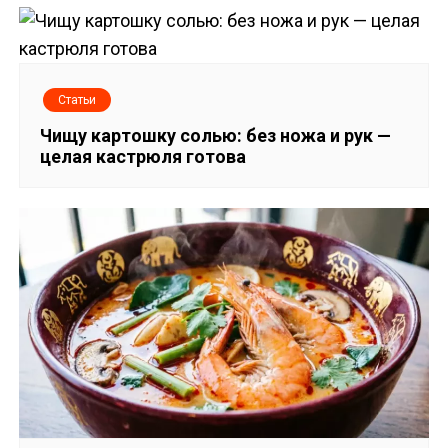
а
ц
и
Статьи
Чищу картошку солью: без ножа и рук —
я
целая кастрюля готова
п
о
з
а
п
и