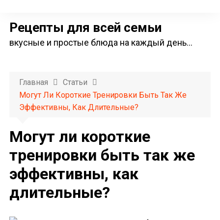
П
е
Рецепты для всей семьи
р
вкусные и простые блюда на каждый день…
е
й
т
Главная
Статьи
и
Могут Ли Короткие Тренировки Быть Так Же
к
Эффективны, Как Длительные?
с
о
Могут ли короткие
д
тренировки быть так же
е
эффективны, как
р
ж
длительные?
и
м