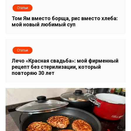
с
Статьи
я
Том Ям вместо борща, рис вместо хлеба:
м
мой новый любимый суп
Статьи
Лечо «Красная свадьба»: мой фирменный
рецепт без стерилизации, который
повторяю 30 лет