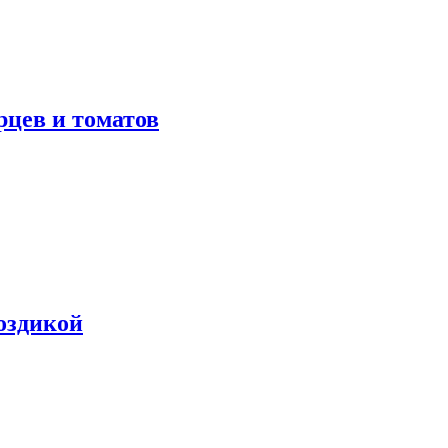
рцев и томатов
оздикой