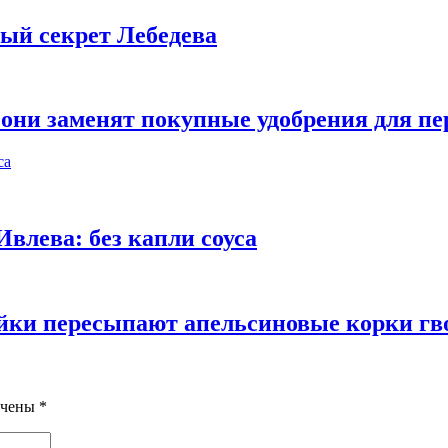
ный секрет Лебедева
они заменят покупные удобрения для пе
влева: без капли соуса
яйки пересыпают апельсиновые корки гв
ечены
*