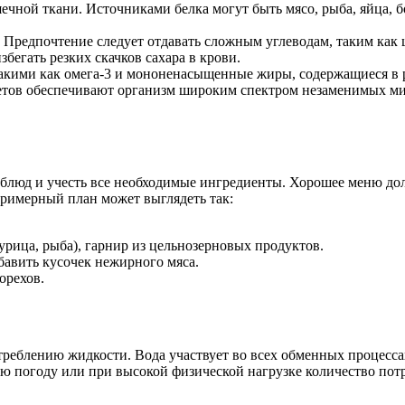
ечной ткани. Источниками белка могут быть мясо, рыба, яйца, 
 Предпочтение следует отдавать сложным углеводам, таким как
егать резких скачков сахара в крови.
акими как омега-3 и мононенасыщенные жиры, содержащиеся в р
етов обеспечивают организм широким спектром незаменимых м
блюд и учесть все необходимые ингредиенты. Хорошее меню дол
Примерный план может выглядеть так:
урица, рыба), гарнир из цельнозерновых продуктов.
бавить кусочек нежирного мяса.
орехов.
реблению жидкости. Вода участвует во всех обменных процесса
кую погоду или при высокой физической нагрузке количество пот