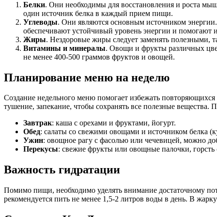
Белки
. Они необходимы для восстановления и роста мыш
один источник белка в каждый прием пищи.
Углеводы
. Они являются основным источником энергии.
обеспечивают устойчивый уровень энергии и помогают изб
Жиры
. Нездоровые жиры следует заменять полезными, т
Витамины и минералы
. Овощи и фрукты различных цв
не менее 400-500 граммов фруктов и овощей.
Планирование меню на неделю
Создание недельного меню помогает избежать повторяющихся 
тушение, запекание, чтобы сохранять все полезные вещества. 
Завтрак
: каша с орехами и фруктами, йогурт.
Обед
: салаты со свежими овощами и источником белка (к
Ужин
: овощное рагу с фасолью или чечевицей, можно до
Перекусы
: свежие фрукты или овощные палочки, горсть 
Важность гидратации
Помимо пищи, необходимо уделять внимание достаточному пот
рекомендуется пить не менее 1,5-2 литров воды в день. В жар