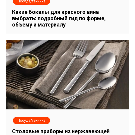
я
Посуда/техника
п
Какие бокалы для красного вина
выбрать: подробный гид по форме,
о
объему и материалу
з
а
п
и
с
я
м
Посуда/техника
Столовые приборы из нержавеющей