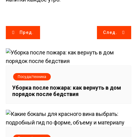
Н
Пред.
След.
а
в
и
Посуда/техника
г
Уборка после пожара: как вернуть в дом
порядок после бедствия
а
ц
и