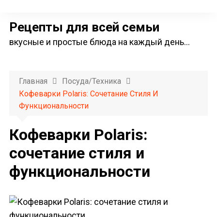
П
е
Рецепты для всей семьи
р
вкусные и простые блюда на каждый день…
е
й
т
Главная
Посуда/техника
и
Кофеварки Polaris: Сочетание Стиля И
к
Функциональности
с
о
Кофеварки Polaris:
д
сочетание стиля и
е
функциональности
р
ж
и
м