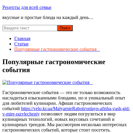
Перейти
Рецепты для всей семьи
к
вкусные и простые блюда на каждый день…
содержимому
Главная
Статьи
Популярные гастрономические события
Популярные гастрономические
события
Гастрономические события — это не только возможность
насладиться изысканными блюдами, но и уникальный опыт
для любителей кулинарии. Афиши гастрономических
событий
https://velo.kr.ua/MalyarnieRaboti/onlayn-afisha-vash-gid-
v-mire-razvlecheniy
позволяют людям погрузиться в мир
кулинарных технологий, новых вкусовых сочетаний и
кулинарных трендов. Мы рассмотрим несколько интересных
гастрономических событий, которые стоит посетить.