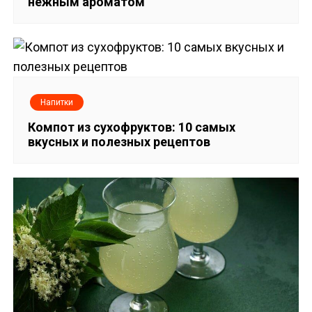
нежным ароматом
ц
и
я
Напитки
п
Компот из сухофруктов: 10 самых
о
вкусных и полезных рецептов
з
а
п
и
с