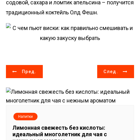
содовой, сахара и ломтик апельсина – получится
традиционный коктейль Олд Фешн.
Н
Пред.
След.
а
в
и
Напитки
г
Лимонная свежесть без кислоты:
идеальный многолетник для чая с
а