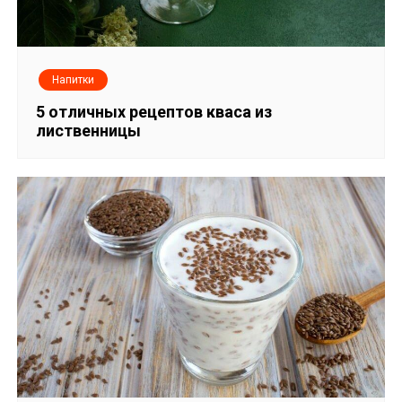
я
м
Напитки
5 отличных рецептов кваса из
лиственницы