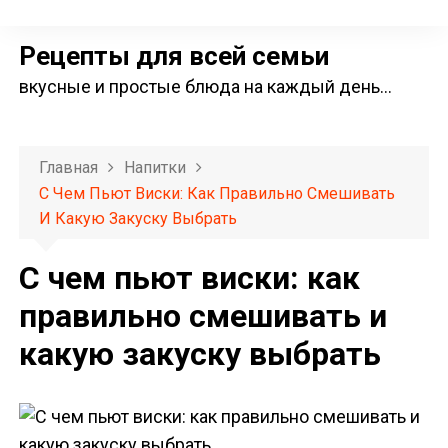
П
е
Рецепты для всей семьи
р
вкусные и простые блюда на каждый день…
е
й
т
Главная
Напитки
и
С Чем Пьют Виски: Как Правильно Смешивать
к
И Какую Закуску Выбрать
с
о
С чем пьют виски: как
д
правильно смешивать и
е
какую закуску выбрать
р
ж
и
м