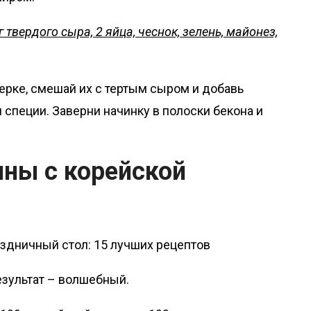
г твердого сыра, 2 яйца, чеснок, зелень, майонез,
терке, смешай их с тертым сыром и добавь
и специи. Заверни начинку в полоски бекона и
ины с корейской
езультат – волшебный.