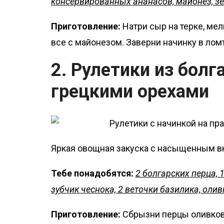
консервированных ананасов, майонез, зе
Приготовление:
Натри сыр на терке, ме
все с майонезом. Заверни начинку в лом
2. Рулетики из болг
грецкими орехами
Яркая овощная закуска с насыщенным вк
Тебе понадобятся:
2 болгарских перца, 1
зубчик чеснока, 2 веточки базилика, олив
Приготовление:
Сбрызни перцы оливковы