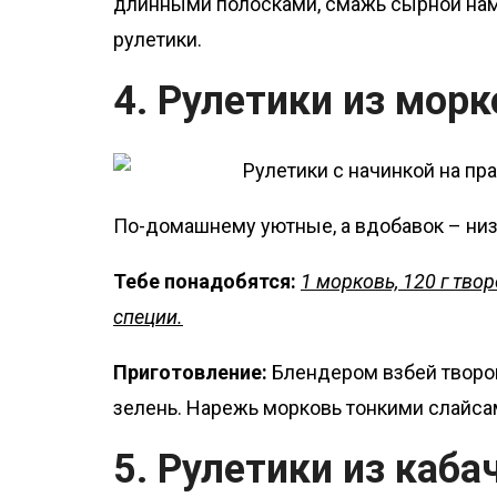
длинными полосками, смажь сырной нам
рулетики.
4. Рулетики из морк
По-домашнему уютные, а вдобавок – ни
Тебе понадобятся:
1 морковь, 120 г твор
специи.
Приготовление:
Блендером взбей творог
зелень. Нарежь морковь тонкими слайсам
5. Рулетики из каба