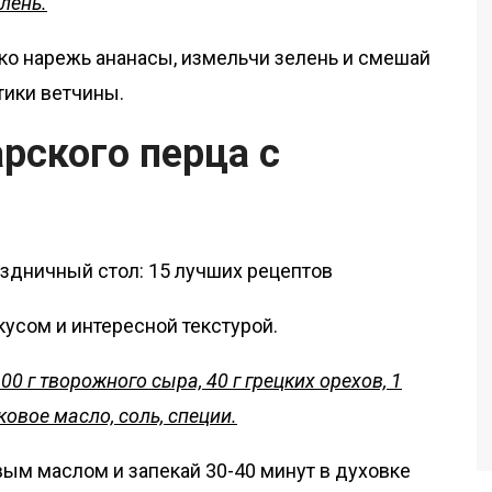
лень.
лко нарежь ананасы, измельчи зелень и смешай
тики ветчины.
арского перца с
усом и интересной текстурой.
00 г творожного сыра, 40 г грецких орехов, 1
ковое масло, соль, специи.
м маслом и запекай 30-40 минут в духовке