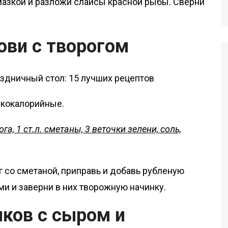
азкой и разложи слайсы красной рыбы. Сверни
ови с творогом
зкокалорийные.
ога, 1 ст.л. сметаны, 3 веточки зелени, соль,
 со сметаной, приправь и добавь рубленую
и и заверни в них творожную начинку.
чков с сыром и