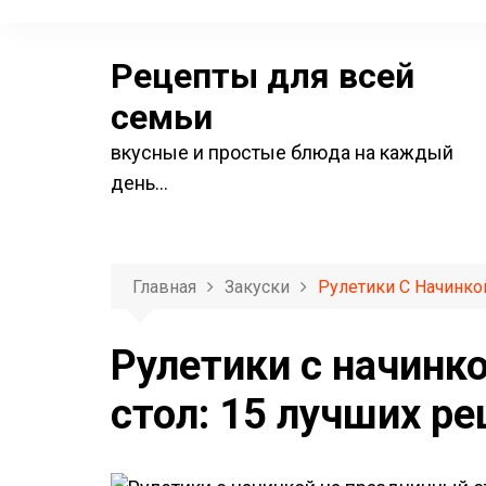
П
е
Рецепты для всей
р
е
семьи
й
вкусные и простые блюда на каждый
т
день…
и
к
с
о
Главная
Закуски
Рулетики С Начинко
д
е
Рулетики с начинк
р
стол: 15 лучших ре
ж
и
м