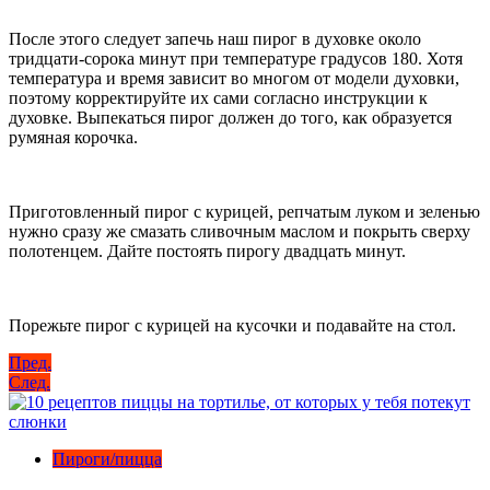
После этого следует запечь наш пирог в духовке около
тридцати-сорока минут при температуре градусов 180. Хотя
температура и время зависит во многом от модели духовки,
поэтому корректируйте их сами согласно инструкции к
духовке. Выпекаться пирог должен до того, как образуется
румяная корочка.
Приготовленный пирог с курицей, репчатым луком и зеленью
нужно сразу же смазать сливочным маслом и покрыть сверху
полотенцем. Дайте постоять пирогу двадцать минут.
Порежьте пирог с курицей на кусочки и подавайте на стол.
Навигация
Пред.
След.
по
записям
Пироги/пицца