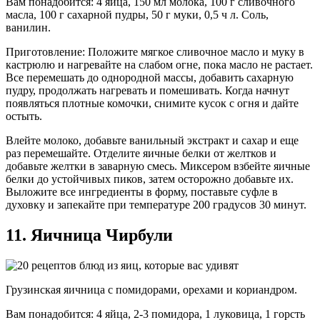
Вам понадобится: 4 яйца, 150 мл молока, 100 г сливочного
масла, 100 г сахарной пудры, 50 г муки, 0,5 ч л. Соль,
ванилин.
Приготовление: Положите мягкое сливочное масло и муку в
кастрюлю и нагревайте на слабом огне, пока масло не растает.
Все перемешать до однородной массы, добавить сахарную
пудру, продолжать нагревать и помешивать. Когда начнут
появляться плотные комочки, снимите кусок с огня и дайте
остыть.
Влейте молоко, добавьте ванильный экстракт и сахар и еще
раз перемешайте. Отделите яичные белки от желтков и
добавьте желтки в заварную смесь. Миксером взбейте яичные
белки до устойчивых пиков, затем осторожно добавьте их.
Выложите все ингредиенты в форму, поставьте суфле в
духовку и запекайте при температуре 200 градусов 30 минут.
11. Яичница Чирбули
Грузинская яичница с помидорами, орехами и кориандром.
Вам понадобится: 4 яйца, 2-3 помидора, 1 луковица, 1 горсть