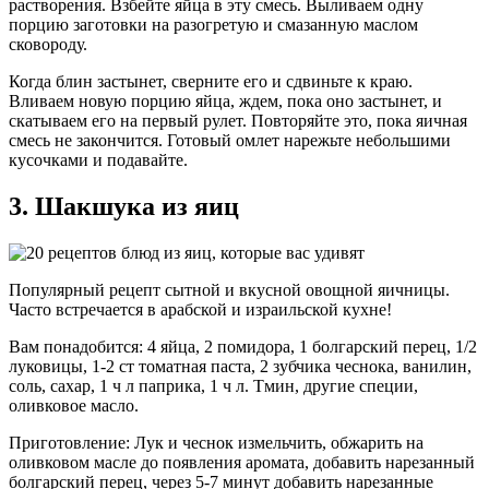
растворения. Взбейте яйца в эту смесь. Выливаем одну
порцию заготовки на разогретую и смазанную маслом
сковороду.
Когда блин застынет, сверните его и сдвиньте к краю.
Вливаем новую порцию яйца, ждем, пока оно застынет, и
скатываем его на первый рулет. Повторяйте это, пока яичная
смесь не закончится. Готовый омлет нарежьте небольшими
кусочками и подавайте.
3. Шакшука из яиц
Популярный рецепт сытной и вкусной овощной яичницы.
Часто встречается в арабской и израильской кухне!
Вам понадобится: 4 яйца, 2 помидора, 1 болгарский перец, 1/2
луковицы, 1-2 ст томатная паста, 2 зубчика чеснока, ванилин,
соль, сахар, 1 ч л паприка, 1 ч л. Тмин, другие специи,
оливковое масло.
Приготовление: Лук и чеснок измельчить, обжарить на
оливковом масле до появления аромата, добавить нарезанный
болгарский перец, через 5-7 минут добавить нарезанные