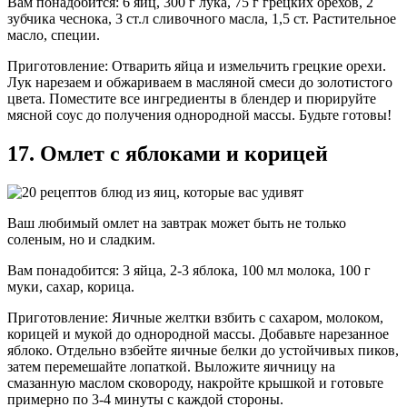
Вам понадобится: 6 яиц, 300 г лука, 75 г грецких орехов, 2
зубчика чеснока, 3 ст.л сливочного масла, 1,5 ст. Растительное
масло, специи.
Приготовление: Отварить яйца и измельчить грецкие орехи.
Лук нарезаем и обжариваем в масляной смеси до золотистого
цвета. Поместите все ингредиенты в блендер и пюрируйте
мясной соус до получения однородной массы. Будьте готовы!
17. Омлет с яблоками и корицей
Ваш любимый омлет на завтрак может быть не только
соленым, но и сладким.
Вам понадобится: 3 яйца, 2-3 яблока, 100 мл молока, 100 г
муки, сахар, корица.
Приготовление: Яичные желтки взбить с сахаром, молоком,
корицей и мукой до однородной массы. Добавьте нарезанное
яблоко. Отдельно взбейте яичные белки до устойчивых пиков,
затем перемешайте лопаткой. Выложите яичницу на
смазанную маслом сковороду, накройте крышкой и готовьте
примерно по 3-4 минуты с каждой стороны.