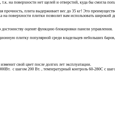
.к. на поверхности нет щелей и отверстий, куда бы смогла попа
я прочность, плита выдерживает вес до 35 кг! Это преимущест
ика на поверхности плитки позволит вам использовать широкий 
 достоинству оценят функцию блокировки панели управления.
ционную плитку популярной среди владельцев небольших баров,
изменит свой цвет после долгих лет эксплуатации.
00Вт. с шагом 200 Вт. , температурный контроль 60-280С с шаго