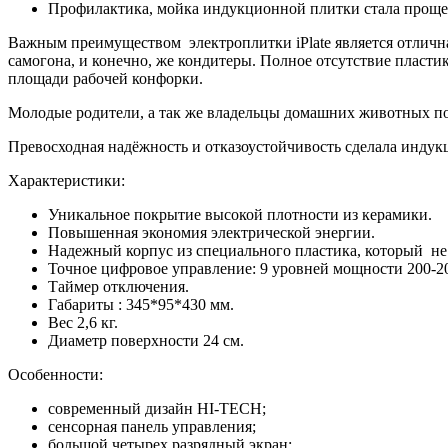
Профилактика, мойка индукционной плитки стала проще, т
Важным преимуществом электроплитки iPlate является отлична
самогона, и конечно, же кондитеры. Полное отсутствие пласт
площади рабочей конфорки.
Молодые родители, а так же владельцы домашних животных по
Превосходная надёжность и отказоустойчивость сделала индук
Характеристики:
Уникальное покрытие высокой плотности из керамики.
Повышенная экономия электрической энергии.
Надежный корпус из специального пластика, который не 
Точное цифровое управление: 9 уровней мощности 200-20
Таймер отключения.
Габариты : 345*95*430 мм.
Вес 2,6 кг.
Диаметр поверхности 24 см.
Особенности:
современный дизайн HI-TECH;
сенсорная панель управления;
большой четырех разрядный экран;