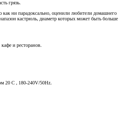
сть грязь.
во как ни парадоксально, оценили любители домашнего
диапазон кастрюль, диаметр которых может быть больше
 кафе и ресторанов.
м 20 С , 180-240V/50Hz.