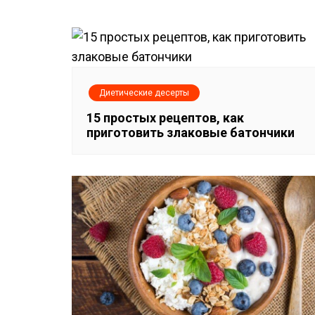
в
и
г
Диетические десерты
а
15 простых рецептов, как
приготовить злаковые батончики
ц
и
я
п
о
з