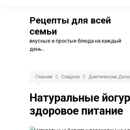
П
е
Рецепты для всей
р
е
семьи
й
вкусные и простые блюда на каждый
т
день…
и
к
с
о
Главная
Сладкое
Диетические Дес
д
е
Натуральные йогур
р
здоровое питание
ж
и
м