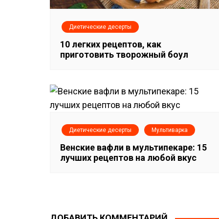
а
п
Диетические десерты
10 легких рецептов, как
и
приготовить творожный боул
с
я
м
Диетические десерты
Мультиварка
Венские вафли в мультипекаре: 15
лучших рецептов на любой вкус
ДОБАВИТЬ КОММЕНТАРИЙ