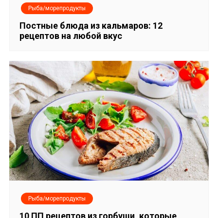
я
Рыба/морепродукты
п
Постные блюда из кальмаров: 12
рецептов на любой вкус
о
з
а
п
и
с
я
м
Рыба/морепродукты
10 ПП рецептов из горбуши, которые