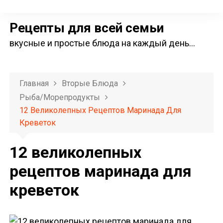
П
е
Рецепты для всей семьи
р
вкусные и простые блюда на каждый день…
е
й
т
Главная
Вторые Блюда
и
Рыба/морепродукты
к
12 Великолепных Рецептов Маринада Для
с
Креветок
о
д
12 великолепных
е
рецептов маринада для
р
креветок
ж
и
м