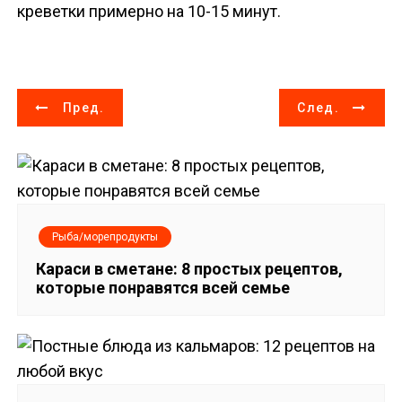
креветки примерно на 10-15 минут.
Н
Пред.
След.
а
в
и
Рыба/морепродукты
г
Караси в сметане: 8 простых рецептов,
которые понравятся всей семье
а
ц
и