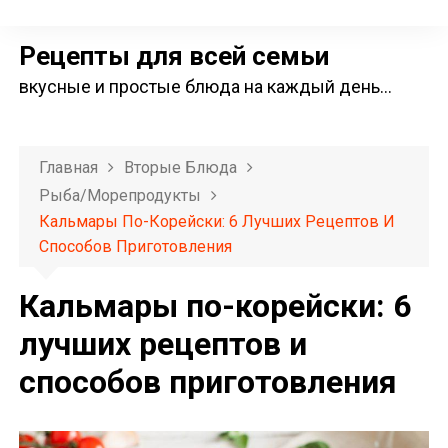
П
е
Рецепты для всей семьи
р
вкусные и простые блюда на каждый день…
е
й
т
Главная
Вторые Блюда
и
Рыба/морепродукты
к
Кальмары По-Корейски: 6 Лучших Рецептов И
с
Способов Приготовления
о
д
Кальмары по-корейски: 6
е
лучших рецептов и
р
способов приготовления
ж
и
м