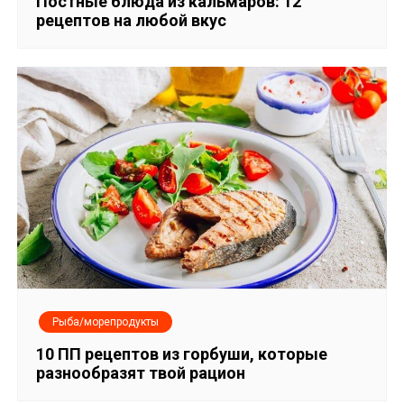
п
Постные блюда из кальмаров: 12
рецептов на любой вкус
о
з
а
п
и
с
я
м
Рыба/морепродукты
10 ПП рецептов из горбуши, которые
разнообразят твой рацион