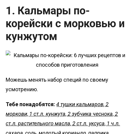
1. Кальмары по-
корейски с морковью и
кунжутом
Можешь менять набор специй по своему
усмотрению.
Тебе понадобятся:
4 тушки кальмаров, 2
моркови, 1 ст.л. кунжута, 2 зубчика чеснока, 2
ст.л. растительного масла, 2 ст.л. уксуса, 1 ч.л.
сахара, соль, молотый кориандр, паприка,