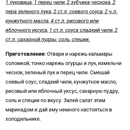
1 луковица, 1 перец чили, 2 зубчика чеснока, 2
пера зеленого лука, 2 ст.л. соевого соуса, 2 ч.л.
кунжутного масла, 4 ст.л. рисового или
яблочного уксуса, 1 ст.л. соуса сладкий чили, 2
ст.л. сахарной пудры, соль, специи.
Приготовление:
Отвари и нарежь кальмары
соломкой, тонко нарежь огурцы и лук, измельчи
чеснок, зеленый лук и перец чили. Смешай
соевый соус, сладкий чили, кунжутное масло,
рисовый или яблочный уксус, сахарную пудру,
соль и специи по вкусу. Залей салат этим
маринадом и дай ему немного настояться в
холодильнике.