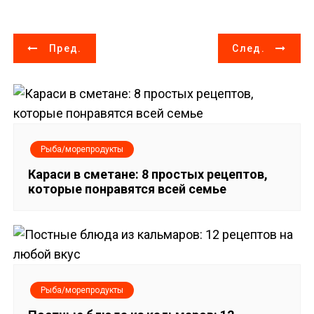
Н
Пред.
След.
а
в
и
Рыба/морепродукты
г
Караси в сметане: 8 простых рецептов,
которые понравятся всей семье
а
ц
и
я
Рыба/морепродукты