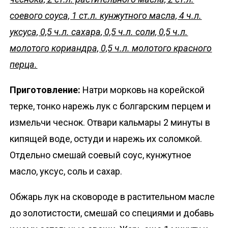
соевого соуса, 1 ст.л. кунжутного масла, 4 ч.л.
уксуса, 0,5 ч.л. сахара, 0,5 ч.л. соли, 0,5 ч.л.
молотого кориандра, 0,5 ч.л. молотого красного
перца.
Приготовление:
Натри морковь на корейской
терке, тонко нарежь лук с болгарским перцем и
измельчи чеснок. Отвари кальмары 2 минуты в
кипящей воде, остуди и нарежь их соломкой.
Отдельно смешай соевый соус, кунжутное
масло, уксус, соль и сахар.
Обжарь лук на сковороде в растительном масле
до золотистости, смешай со специями и добавь