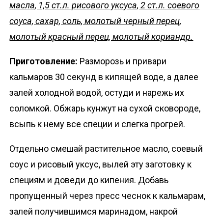
масла, 1,5 ст.л. рисового уксуса, 2 ст.л. соевого
соуса, сахар, соль, молотый черный перец,
молотый красный перец, молотый кориандр.
Приготовление:
Разморозь и привари
кальмаров 30 секунд в кипящей воде, а далее
залей холодной водой, остуди и нарежь их
соломкой. Обжарь кунжут на сухой сковороде,
всыпь к нему все специи и слегка прогрей.
Отдельно смешай растительное масло, соевый
соус и рисовый уксус, вылей эту заготовку к
специям и доведи до кипения. Добавь
пропущенный через пресс чеснок к кальмарам,
залей получившимся маринадом, накрой