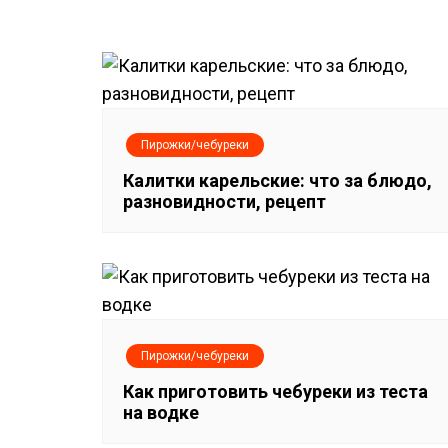
а
в
и
г
Пирожки/чебуреки
а
Калитки карельские: что за блюдо,
разновидности, рецепт
ц
и
я
п
Пирожки/чебуреки
о
Как приготовить чебуреки из теста
на водке
з