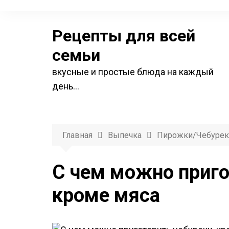
П
е
Рецепты для всей
р
е
семьи
й
вкусные и простые блюда на каждый
т
день…
и
к
с
о
Главная
Выпечка
Пирожки/чебурек
д
е
С чем можно приго
р
кроме мяса
ж
и
м